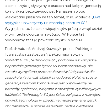
a coraz częściej słyszymy o pracach nad kolejną generacją
komunikacji bezprzewodowej. Na naszym blogu
wielokrotnie pisaliśmy na ten temat, m.in. w tekście „
Dwa
brytyjskie uniwersytety uruchamiają centrum 6G
”.
Wygląda na to, że coraz więcej krajów próbuje wziąć udział
w tym technologicznym wyścigu. W Polsce też
powinniśmy zacząć poważnie myśleć o sieci 6G.
Prof. dr hab. inż. Andrzej Krawczyk, prezes Polskiego
Towarzystwa Zastosowań Elektromagnetyzmu,
powiedział, że „
technologia 6G, podobnie jak wszystkie
poprzednie generacje łączności bezprzewodowej, nie
została wymyślona przez naukowców i inżynierów dla
zaspokojenia ich satysfakcji zawodowej. Kolejna, szósta,
generacja telefonii komórkowej jest odpowiedzią na
potrzeby społeczne, związane z rozwojem cywilizacyjnym
ludzkości. Technologia 6G jest ściśle związana z rozwojem
nowych technologii w dziedzinie medycyny, energetyki
czy transportu, a przede wszystkim będzie niezbędna