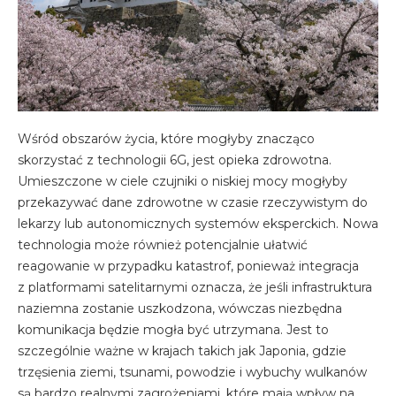
Wśród obszarów życia, które mogłyby znacząco
skorzystać z technologii 6G, jest opieka zdrowotna.
Umieszczone w ciele czujniki o niskiej mocy mogłyby
przekazywać dane zdrowotne w czasie rzeczywistym do
lekarzy lub autonomicznych systemów eksperckich. Nowa
technologia może również potencjalnie ułatwić
reagowanie w przypadku katastrof, ponieważ integracja
z platformami satelitarnymi oznacza, że jeśli infrastruktura
naziemna zostanie uszkodzona, wówczas niezbędna
komunikacja będzie mogła być utrzymana. Jest to
szczególnie ważne w krajach takich jak Japonia, gdzie
trzęsienia ziemi, tsunami, powodzie i wybuchy wulkanów
są bardzo realnymi zagrożeniami, które mają wpływ na