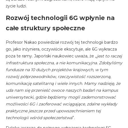
życie ludzi.
Rozwój technologii 6G wpłynie na
całe struktury społeczne
Profesor Nakao powiedział rozwój tej technologii bardzo
go, jako inżyniera, oczywiście ekscytuje, ale 6G wykracza
poza te ramy. Japoński naukowiec uważa, że „
jest to raczej
infrastruktura społeczna, a nie komunikacyjna. Zdobyliśmy
fundusze na 10 dużych projektów krajowych, w tym
rozwój półprzewodników, rzeczywistość rozszerzoną,
komunikację satelitarną i wiele innych. Mamy nadzieję, że
uda nam się przenieść owoce naszych badań na kampus
uniwersytecki, gdzie będziemy mogli zademonstrować
możliwości 6G i zaoferować wciągające, zdalne wykłady
praktyczne jeszcze przed upowszechnieniem tej
technologii wśród społeczeństwa
”.
Daleko jeszcze do pełnego wdrożenia technologii 5G,