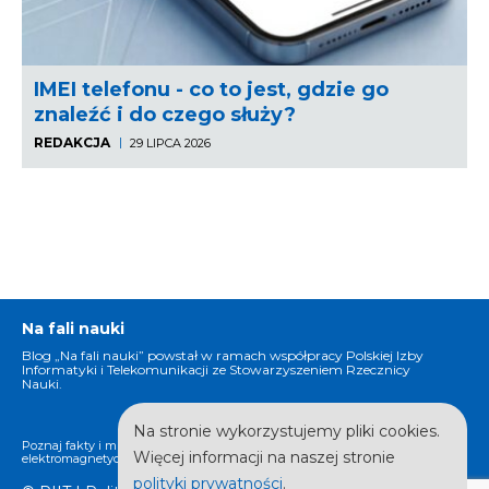
IMEI telefonu - co to jest, gdzie go
znaleźć i do czego służy?
REDAKCJA
29 LIPCA 2026
Na fali nauki
Blog „Na fali nauki” powstał w ramach współpracy Polskiej Izby
Informatyki i Telekomunikacji ze Stowarzyszeniem Rzecznicy
Nauki.
Na stronie wykorzystujemy pliki cookies.
Poznaj fakty i mity na temat promieniowania
Więcej informacji na naszej stronie
elektromagnetycznego.
polityki prywatności
.