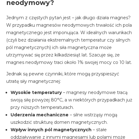
neodymowy?
Jednym z częstych pytań jest – jak długo działa magnes?
W przypadku magnesów neodymowych trwałość ich pola
magnetycznego jest imponująca. W idealnych warunkach
(czyli bez działania ekstremalnych temperatur czy silnych
pól magnetycznych) ich siła magnetyczna może
utrzymywać się przez kilkadziesiąt lat. Szacuje się, że
magnes neodymowy traci około 1% swojej mocy co 10 lat.
Jednak są pewne czynniki, które mogą przyspieszyć
utratę siły magnetycznej:
Wysokie temperatury
– magnesy neodymowe tracą
swoją siłę powyżej 80°C, a w niektórych przypadkach już
przy niższych temperaturach.
Uderzenia mechaniczne
– silne wstrząsy mogą
uszkodzić strukturę domen magnetycznych.
Wpływ innych pól magnetycznych
– stałe
oddziaływanie z innymi magnesami lub polami może