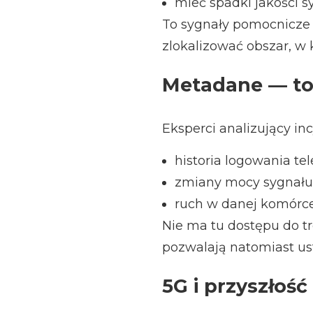
mieć spadki jakości s
To sygnały pomocnicze
zlokalizować obszar, w 
Metadane — to 
Eksperci analizujący in
historia logowania tel
zmiany mocy sygnału
ruch w danej komórce
Nie ma tu dostępu do t
pozwalają natomiast usta
5G i przyszłość 