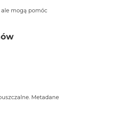
, ale mogą pomóc
mów
opuszczalne. Metadane