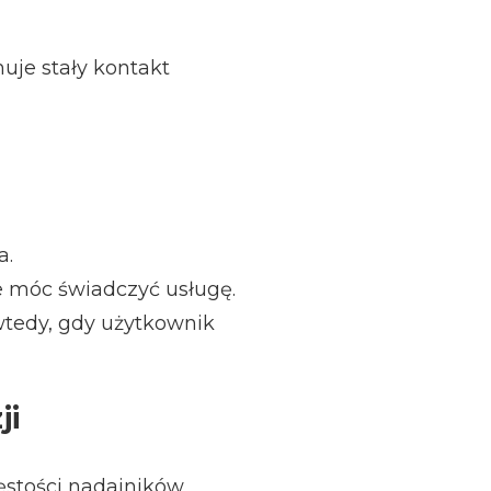
uje stały kontakt
a.
e móc świadczyć usługę.
 wtedy, gdy użytkownik
ji
gęstości nadajników