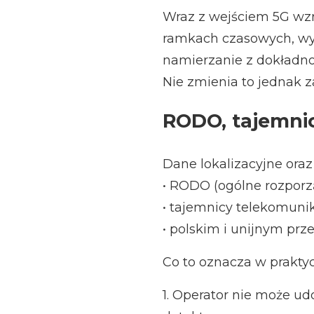
Wraz z wejściem 5G wzr
ramkach czasowych, wyżs
namierzanie z dokładno
Nie zmienia to jednak 
RODO, tajemnic
Dane lokalizacyjne ora
• RODO (ogólne rozporz
• tajemnicy telekomunik
• polskim i unijnym pr
Co to oznacza w prakty
1. Operator nie może u