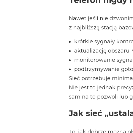
Telefon nigdy n
Nawet jeśli nie dzwonim
z najbliższą stacją baz
krótkie sygnały kontro
aktualizację obszaru,
monitorowanie sygnał
podtrzymywanie goto
Sieć potrzebuje minimal
Nie jest to jednak prec
sam na to pozwoli lub 
Jak sieć „ustal
To, jak dobrze można ok