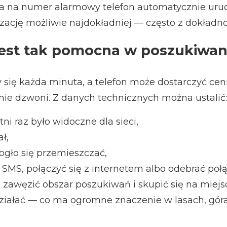
a na numer alarmowy telefon automatycznie uru
lizację możliwie najdokładniej — często z dokładn
jest tak pomocna w poszukiwan
zy się każda minuta, a telefon może dostarczyć c
o nie dzwoni. Z danych technicznych można ustalić:
ni raz było widoczne dla sieci,
ł,
gło się przemieszczać,
SMS, połączyć się z internetem albo odebrać połą
zawęzić obszar poszukiwań i skupić się na miejs
 działać — co ma ogromne znaczenie w lasach, gór