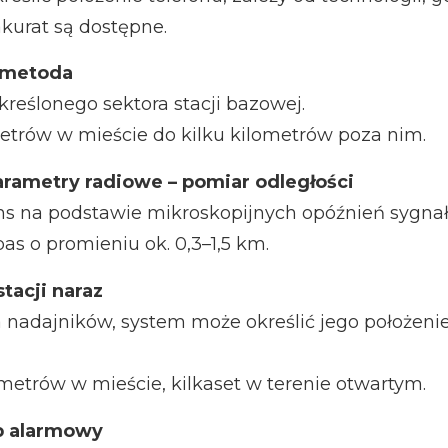
akurat są dostępne.
a metoda
kreślonego sektora stacji bazowej.
etrów w mieście do kilku kilometrów poza nim.
arametry radiowe – pomiar odległości
ns na podstawie mikroskopijnych opóźnień sygnał
as o promieniu ok. 0,3–1,5 km.
stacji naraz
ka nadajników, system może określić jego położeni
 metrów w mieście, kilkaset w terenie otwartym.
yb alarmowy