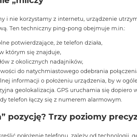
ie „milczy”
y i nie korzystamy z internetu, urządzenie utrzym
ową. Ten techniczny ping-pong obejmuje m.in.:
lne potwierdzające, że telefon działa,
 w którym się znajduje,
ów z okolicznych nadajników,
wości do natychmiastowego odebrania połączeni
nej informacji o położeniu urządzenia, by w ogól
yzyjna geolokalizacja. GPS uruchamia się dopiero
gdy telefon łączy się z numerem alarmowym.
a” pozycję? Trzy poziomy precyz
reślić położenie telefonu, zależy od technologii, 