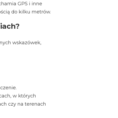
chamia GPS i inne
ością do kilku metrów.
iach?
ennych wskazówek,
czenie.
cach, w których
ach czy na terenach