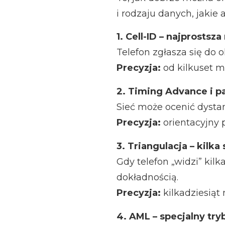
i rodzaju danych, jakie 
1. Cell-ID – najprostsz
Telefon zgłasza się do o
Precyzja:
od kilkuset m
2. Timing Advance i p
Sieć może ocenić dysta
Precyzja:
orientacyjny p
3. Triangulacja – kilka 
Gdy telefon „widzi” kil
dokładnością.
Precyzja:
kilkadziesiąt
4. AML – specjalny tr