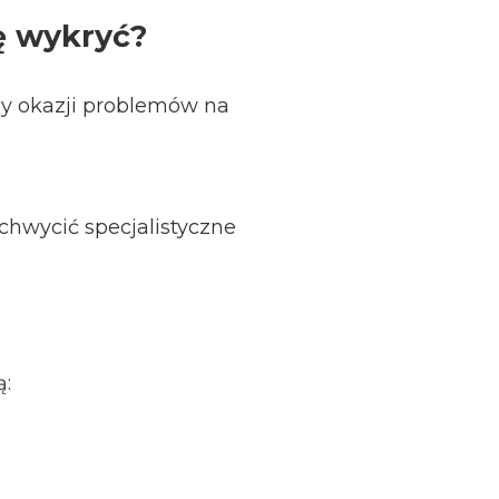
ię wykryć?
zy okazji problemów na
chwycić specjalistyczne
ą: