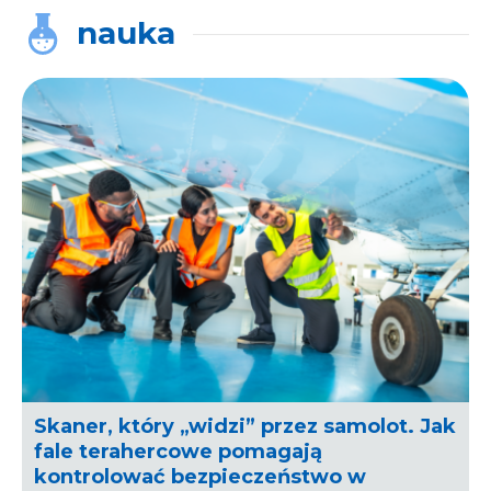
nauka
Skaner, który „widzi” przez samolot. Jak
fale terahercowe pomagają
kontrolować bezpieczeństwo w