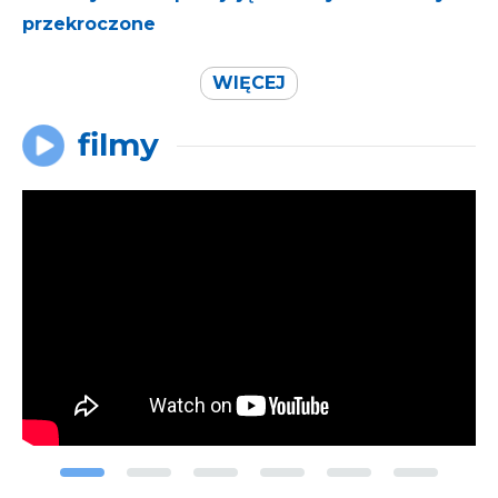
przekroczone
WIĘCEJ
filmy