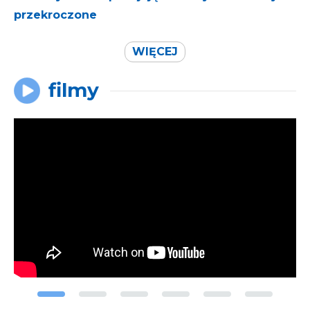
przekroczone
WIĘCEJ
filmy