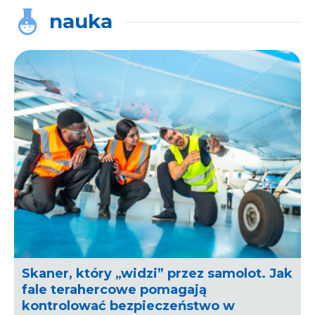
nauka
Skaner, który „widzi” przez samolot. Jak
fale terahercowe pomagają
kontrolować bezpieczeństwo w